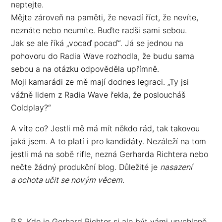
neptejte.
Mějte zároveň na paměti, že nevadí říct, že nevíte,
neznáte nebo neumíte. Buďte radši sami sebou.
Jak se ale říká „vocaď pocaď“. Já se jednou na
pohovoru do Radia Wave rozhodla, že budu sama
sebou a na otázku odpověděla upřímně.
Moji kamarádi ze mě mají dodnes legraci. „Ty jsi
vážně lidem z Radia Wave řekla, že posloucháš
Coldplay?“
A víte co? Jestli mě má mít někdo rád, tak takovou
jaká jsem. A to platí i pro kandidáty. Nezáleží na tom
jestli má na sobě rifle, nezná Gerharda Richtera nebo
nečte žádný produkční blog. Důležité je
nasazení
a ochota učit se novým věcem
.
P.S. Kdo je Gerhard Richter si ale být vámi urychleně