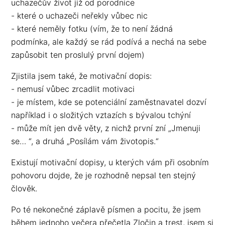
uchazečův život již od porodnice
- které o uchazeči neřekly vůbec nic
- které neměly fotku (vím, že to není žádná
podmínka, ale každý se rád podívá a nechá na sebe
zapůsobit ten proslulý první dojem)
Zjistila jsem také, že motivační dopis:
- nemusí vůbec zrcadlit motivaci
- je místem, kde se potenciální zaměstnavatel dozví
například i o složitých vztazích s bývalou tchýní
- může mít jen dvě věty, z nichž první zní „Jmenuji
se… “, a druhá „Posílám vám životopis.“
Existují motivační dopisy, u kterých vám při osobním
pohovoru dojde, že je rozhodně nepsal ten stejný
člověk.
Po té nekonečné záplavě písmen a pocitu, že jsem
během jednoho večera přečetla Zločin a trest, jsem si