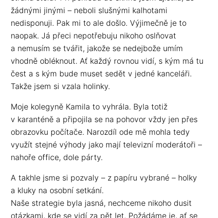
žádnými jinými – neboli slušnými kalhotami
nedisponuji. Pak mi to ale došlo. Výjimečně je to
naopak. Já přeci nepotřebuju nikoho oslňovat
a nemusím se tvářit, jakože se nedejbože umím
vhodně obléknout. Ať každý rovnou vidí, s kým má tu
čest a s kým bude muset sedět v jedné kanceláři.
Takže jsem si vzala holinky.
Moje kolegyně Kamila to vyhrála. Byla totiž
v karanténě a připojila se na pohovor vždy jen přes
obrazovku počítače. Narozdíl ode mě mohla tedy
využít stejné výhody jako mají televizní moderátoři –
nahoře office, dole párty.
A takhle jsme si pozvaly – z papíru vybrané – holky
a kluky na osobní setkání.
Naše strategie byla jasná, nechceme nikoho dusit
otázkami, kde se vidí za pět let. Požádáme je, ať se