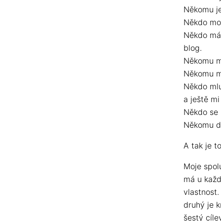
Někomu je 
Někdo mož
Někdo má 
blog.
Někomu mo
Někomu mo
Někdo mluv
a ještě m
Někdo se z
Někomu do
A tak je t
Moje spol
má u každ
vlastnost
druhý je k
šestý cíle