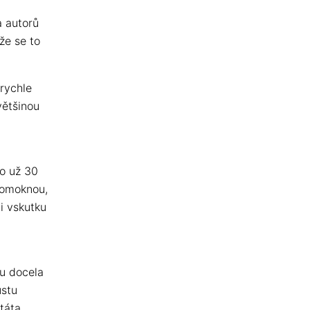
a autorů
že se to
rychle
většinou
to už 30
romoknou,
i vskutku
ou docela
ustu
táta.