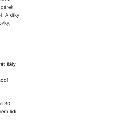
 párek
t. A díky
ovky,
.
át šály
hodí
od 30.
ěm lidi