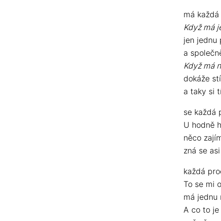
má každá
Když má je
jen jednu 
a společn
Když má n
dokáže stí
a taky si
se každá 
U hodně h
něco zají
zná se as
každá pr
To se mi 
má jednu n
A co to je