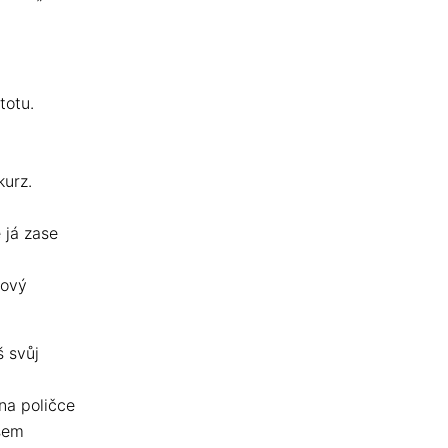
totu.
kurz.
 já zase
kový
š svůj
 na poličce
jsem