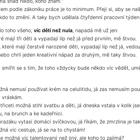
má snad nikdo, koho znám.“
m podle zákoníku práce je to minimum. Přeji si, aby se na
 kdo to změní. A taky bych udělala čtyřdenní pracovní týden
o toho všeho,
víc dětí než nula
, napadá mě už jen:
ré mají tři děti a vypadají líp než já před prvním, mě štvou.
 které mají čerstvě narozené děti, vypadají líp než já, vedo
nebo chrlí jeden kreativní nápad za druhým, mě taky štvou.
e smířit se s tím, že toho vždycky bude někdo víc vědět, um
ná nemusí používat krém na celulitidu, já zas nemusím pou
i vráskám.
řiceti možná stihl svatbu a děti, já dneska vstala v kolik js
u, na brunch a ke kadeřnici.
azáku vytasí domácí svíčkovou, já říkám, že zmrzlina je taky
ná víc cestuje, já se na to chystám!
je možná víc talentovaný než jiný, ale koho to zajímá?