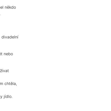
šel někdo
.
u divadelní
ět nebo
žívat
em chtěla,
 jídlo.