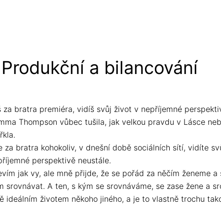
Produkční a bilancování
za bratra premiéra, vidíš svůj život v nepříjemné perspekti
i Emma Thompson vůbec tušila, jak velkou pravdu v Lásce ne
řkla.
 za bratra kohokoliv, v dnešní době sociálních sítí, vidíte sv
příjemné perspektivě neustále.
evím jak vy, ale mně přijde, že se pořád za něčím ženeme a
m srovnávat. A ten, s kým se srovnáváme, se zase žene a s
ě ideálním životem někoho jiného, a je to vlastně trochu tak