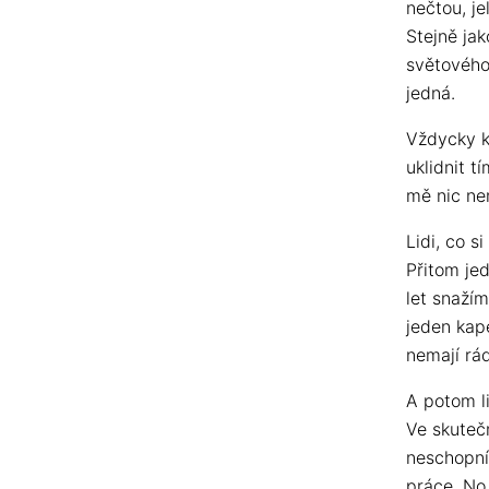
nečtou, jel
Stejně jak
světového 
jedná.
Vždycky k
uklidnit t
mě nic ne
Lidi, co s
Přitom je
let snaží
jeden kap
nemají rá
A potom li
Ve skutečn
neschopní,
práce. No,