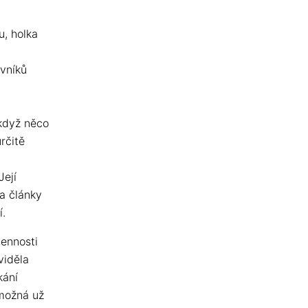
u, holka
vníků
 když něco
rčitě
Její
la články
í.
cennosti
viděla
kání
 možná už