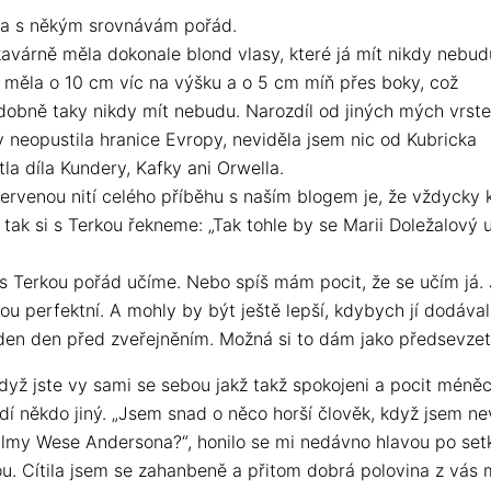
ba s někým srovnávám pořád.
kavárně měla dokonale blond vlasy, které já mít nikdy nebud
i měla o 10 cm víc na výšku a o 5 cm míň přes boky, což
obně taky nikdy mít nebudu. Narozdíl od jiných mých vrste
y neopustila hranice Evropy, neviděla jsem nic od Kubricka
la díla Kundery, Kafky ani Orwella.
ervenou nití celého příběhu s naším blogem je, že vždycky
tak si s Terkou řekneme: „Tak tohle by se Marii Doležalový u
 s Terkou pořád učíme. Nebo spíš mám pocit, že se učím já. 
ou perfektní. A mohly by být ještě lepší, kdybych jí dodáva
eden den před zveřejněním. Možná si to dám jako předsevzet
když jste vy sami se sebou jakž takž spokojeni a pocit méně
dí někdo jiný. „Jsem snad o něco horší člověk, když jsem ne
ilmy Wese Andersona?“, honilo se mi nedávno hlavou po set
u. Cítila jsem se zahanbeně a přitom dobrá polovina z vás