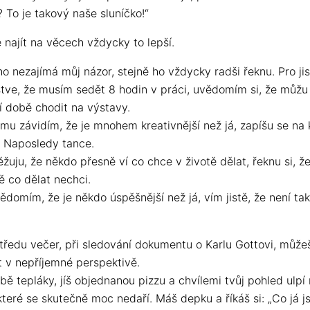
 To je takový naše sluníčko!“
e najít na věcech vždycky to lepší.
o nezajímá můj názor, stejně ho vždycky radši řeknu. Pro jis
tve, že musím sedět 8 hodin v práci, uvědomím si, že můžu
í době chodit na výstavy.
mu závidím, že je mnohem kreativnější než já, zapíšu se na 
. Naposledy tance.
ěžuju, že někdo přesně ví co chce v životě dělat, řeknu si, že
ě co dělat nechci.
ědomím, že je někdo úspěšnější než já, vím jistě, že není ta
středu večer, při sledování dokumentu o Karlu Gottovi, může
t v nepříjemné perspektivě.
ě tepláky, jíš objednanou pizzu a chvílemi tvůj pohled ulpí
které se skutečně moc nedaří. Máš depku a říkáš si: „Co já 