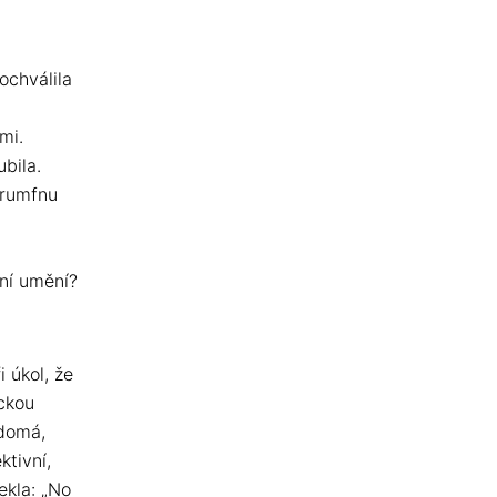
ochválila
mi.
bila.
trumfnu
ní umění?
 úkol, že
ckou
ědomá,
ktivní,
ekla: „No