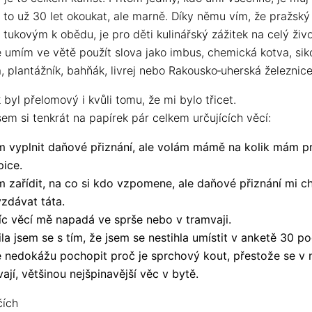
 to už 30 let okoukat, ale marně. Díky němu vím, že pražský
 tukovým k obědu, je pro děti kulinářský zážitek na celý živo
 umím ve větě použít slova jako imbus, chemická kotva, sik
 plantážník, bahňák, livrej nebo Rakousko‑uherská železnice
 byl přelomový i kvůli tomu, že mi bylo třicet.
em si tenkrát na papírek pár celkem určujících věcí:
 vyplnit daňové přiznání, ale volám mámě na kolik mám pr
pice.
 zařídit, na co si kdo vzpomene, ale daňové přiznání mi c
zdávat táta.
íc věcí mě napadá ve sprše nebo v tramvaji.
ila jsem se s tím, že jsem se nestihla umístit v anketě 30 p
e nedokážu pochopit proč je sprchový kout, přestože se v n
ají, většinou nejšpinavější věc v bytě.
čích