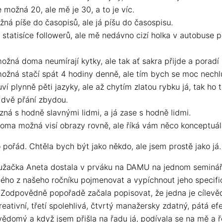
možná 20, ale mě je 30, a to je víc.
ná píše do časopisů, ale já píšu do časospisu.
statisíce followerů, ale mě nedávno cizí holka v autobuse p
žná doma neumírají kytky, ale tak ať sakra přijde a poradí 
žná stačí spát 4 hodiny denně, ale tím bych se moc nechlu
í plynně pěti jazyky, ale až chytím zlatou rybku já, tak ho 
i dvě přání zbydou.
ná s hodně slavnými lidmi, a já zase s hodně lidmi.
ma možná visí obrazy rovně, ale říká vám něco konceptuál
o pořád. Chtěla bych být jako někdo, ale jsem prostě jako já.
užačka Aneta dostala v prváku na DAMU na jednom semináři
ého z našeho ročníku pojmenovat a vypíchnout jeho specifi
. Zodpovědně popořadě začala popisovat, že jedna je cílev
reativní, třetí spolehlivá, čtvrtý manažersky zdatný, pátá efe
vědomý a když jsem přišla na řadu já, podívala se na mě a ř