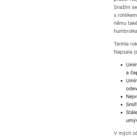
Snažím se
s rohlíkem
němu také
humbrolka,
Tenhle rok
Napsala js
Umím
a če
Umím
odev
Nejv
Smíř
Stál
umýv
V mých o