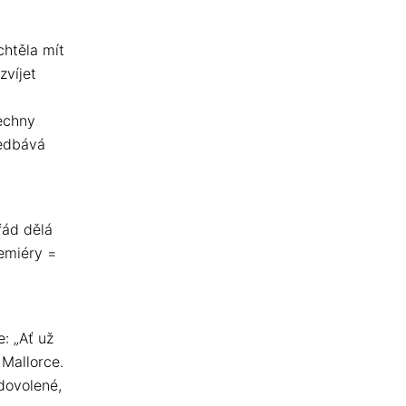
chtěla mít
zvíjet
šechny
nedbává
řád dělá
remiéry =
: „Ať už
 Mallorce.
 dovolené,