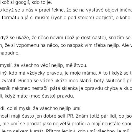
ikož si googlí, kdo to je.
o když se u nás v práci řekne, že se na výstavě objeví jmén
formátu a já si musím (rychle pod stolem) dozjistit, o koho 
dyž se ukáže, že něco nevím (což je dost často), snažím se 
ím, že si vzpomenu na něco, co naopak vím třeba nejlíp. Ale 
napadne.
i myslí, že všechno vědí nejlíp, mě štvou.
diný, kdo má vždycky pravdu, je moje máma. A to i když se 
m zvrátit. Bunda se vážně ukáže moc slabá, boty skutečně p
esník nakonec nestačí, pátá sklenka je opravdu chyba a kluc
di, když máte (moc často) pravdu.
di, co si myslí, že všechno nejlíp umí.
osti mají často jen dobré self PR. Znám totiž pár lidí, co js
 ale umí se prodat jako největší profíci a mají neustále spo
 je to celkem kumšt. Přitom jediný, kdo umí všechno, je můj 