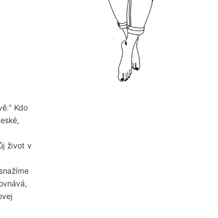
vě.“ Kdo
beské,
ůj život v
 snažíme
rovnává,
ovej