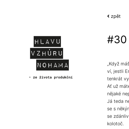
zpět
#30 
„Když máš 
ví, jestl
tenkrát vy
Ať už máte
nějaké ne
Já teda n
se s něký
se zdánliv
kolotoč.