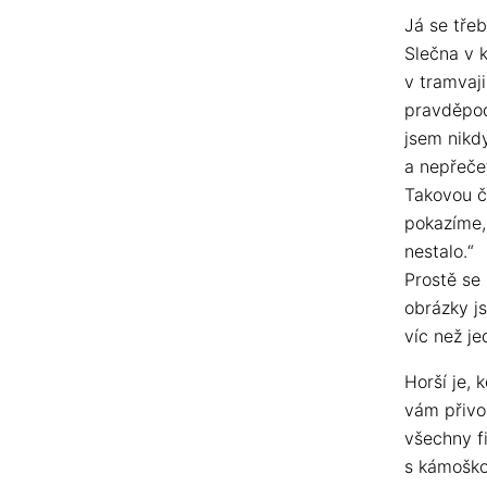
Já se tře
Slečna v 
v tramvaj
pravděpod
jsem nikd
a nepřečet
Takovou č
pokazíme, 
nestalo.“
Prostě se
obrázky js
víc než j
Horší je, 
vám přivo
všechny f
s kámoško