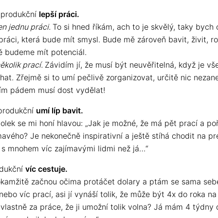
 produkční
lepší práci.
n jednu práci.
To si hned říkám, ach to je skvělý, taky bych 
práci, která bude mít smysl. Bude mě zároveň bavit, živit, ro
ě budeme mít potenciál.
ěkolik prací.
Závidím jí, že musí být neuvěřitelná, když je v
hat. Zřejmě si to umí pečlivě zorganizovat, určitě nic neza
 tím pádem musí dost vydělat!
produkční
umí líp bavit.
olek se mi honí hlavou: „Jak je možné, že má pět prací a po
mavého? Je nekonečně inspirativní a ještě stíhá chodit na p
i s mnohem víc zajímavými lidmi než já…“
odukční
víc cestuje.
okamžitě začnou očima protáčet dolary a ptám se sama sebe
ebo víc prací, asi jí vynáší tolik, že může být 4x do roka na
 vlastně za práce, že ji umožní tolik volna? Já mám 4 týdny