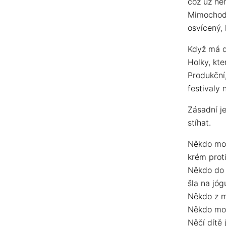
což už ne
Mimochode
osvícený,
Když má d
Holky, kte
Produkční,
festivaly 
Zásadní j
stíhat.
Někdo mož
krém prot
Někdo do t
šla na jóg
Někdo z mr
Někdo mož
Něčí dítě 