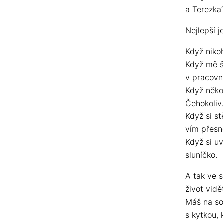
a Terezka?
Nejlepší j
Když nikoh
Když mě š
v pracovn
Když něko
Čehokoliv
Když si st
vím přesn
Když si uv
sluníčko.
A tak ve 
život vidě
Máš na sob
s kytkou, 