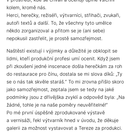
kolem, kromě nás.
Herci, herečky, režiséři, výtvarníci, střihači, zvukaři,
autoři textů a další. To, že všechny tyto umělce
někdo zorganizoval a přitom se je (ani sebe)
nepokusil zastřelit, je prostě samozřejmost.
Naštěstí existují i výjimky a důležité je obklopit se
lidmi, kteří produkční profesi umí ocenit. Když jsem
při zkoušení jedné inscenace došla herečkám za roh
do restaurace pro čínu, dostala se mi slova díků: „Ty
se o nás tak skvěle staráš.“ To mi zrovna přišlo skoro
jako samozřejmost, zeptala jsem se tedy na jaké
podmínky jsou z dřívějška zvyklí a odpověď byla: „Na
žádné, tohle je na naše poměry neuvěřitelné!“
Po mé první úspěšně zprodukované výstavě
a vernisáži, řekl výtvarník hned v úvodu, že děkuje
galerii za možnost vystavovat a Tereze za produkci.