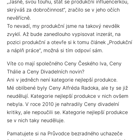
„Jasně, svou touhu, stát se produkční influencerkou,
skrýváš za dobročinnost“, zračilo se v jeho očích
nevěřícně.
To nevadí, my produkční jsme na takový nevděk
zvyklí. Až bude zanedlouho vypisovat inzerát, na
pozici produkční a otevře si k tomu článek „Produkční
a náplň práce“, možná si tím odpoví sám.
Víte co mají společného Ceny Českého lva, Ceny
Thálie a Ceny Divadelních novin?
Ani v jedněch není kategorie nejlepší produkce.
Mé oblíbené byly Ceny Alfréda Radoka, ale ty se již
neudělují. Kategorie nejlepší produkce v nich ovšem
nebyla. V roce 2010 je nahradily Ceny divadelní
kritiky, ale nepoučili se. Kategorie nejlepší produkce
se v nich taky neuděluje.
Pamatujete si na Průvodce bezradného uchazeče