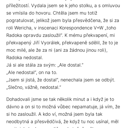
příležitostí. Vydala jsem se k jeho stolku, a s omluvou
se vmísila do hovoru. Chtěla jsem mu totiž
pogratulovat, jelikož jsem byla přesvědčena, že si za
roli Wericha, v inscenaci Korespondence V+W „toho
Radoka opravdu zasloužil“. K mému překvapení, mi
překvapený Jiří Vyorálek, překvapeně sdělil, že to je
moc milé, ale že za ni (ani za žádnou jinou roli),
Radoka nedostal.
Já si ale stála za svým: „Ale dostal.“
„Ale nedostal“, on na to.
„Jsem si jistá, že dostal“, nenechala jsem se odbýt.
„Slečno, vážně, nedostal.“
Dohadovali jsme se tak několik minut a i když je to
dávno a on si to možná vůbec nepamatuje, já vím, že
si ho zasloužil. A kdo ví, možná jsem byla tak
neodbytná a přesvědčivá, že když tu noc usínal, měl