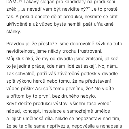
DAMU? Lákavý slogan pro kandidáty na produkční
zněl: „…a nevadí vám být neviditelný?“ Je to prostě
tak. A pokud chcete dělat produkci, nesmíte se cítit
ukřivděně a už vůbec byste neměli psát ufňukané
články.
Pravdou je, že přestože jsme dobrovolně kývli na tuto
neviditelnost, jsme někdy trochu frustrovaní.
Můj kluk říká, že my od divadla jsme zmlsaní, jelikož
to je jediná práce, kde nám lidé zatleskají. No, nám..
Tak schválně, patří váš závěrečný potlesk v divadle
spíš výkonu herců nebo tomu, že na představení
vůbec přišli? Asi spíš tomu prvnímu, že? No vidíte
a přitom by to první, bez druhého nebylo.
Když děláte produkci výstav, všichni zase velebí
nápad, koncept, instalace a samozřejmě umělce
a jejich umělecká díla. Nikdo se nepozastaví nad tím,
že se ta díla sama nepřivezla, nepověsila a nenapsala