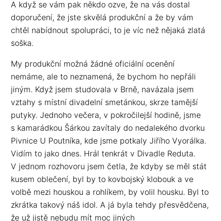
A když se vám pak někdo ozve, že na vás dostal
doporučení, že jste skvělá produkční a že by vám
chtěl nabídnout spolupráci, to je víc než nějaká zlatá
soška.
My produkční možná žádné oficiální ocenění
nemáme, ale to neznamená, že bychom ho nepřáli
jiným. Když jsem studovala v Brně, navázala jsem
vztahy s místní divadelní smetánkou, skrze tamější
putyky. Jednoho večera, v pokročilejší hodině, jsme
s kamarádkou Šárkou zavítaly do nedalekého dvorku
Pivnice U Poutníka, kde jsme potkaly Jiřího Vyorálka.
Vidím to jako dnes. Hrál tenkrát v Divadle Reduta.
V jednom rozhovoru jsem četla, že kdyby se měl stát
kusem oblečení, byl by to kovbojský klobouk a ve
volbě mezi houskou a rohlíkem, by volil housku. Byl to
zkrátka takový náš idol. A já byla tehdy přesvědčena,
že už jistě nebudu mít moc jiných