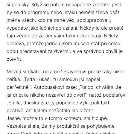
si popisky. Když se potom nenápadně zeptáte, jestli
by se do programu nebo letáku neměla třeba psát
jména všech, kdo na dané věci spolupracovali,
vypadáte jako lačnící po uznání. Někdy je ale prostě
fajn vědět, že za tím vším taky někdo stojí. Někdy
doslova, protože jednou jsem musela stát po celou
dobu představení za dveřmi, a ve správnou chvíli je
otevřít.
Možná si říkáte, no a co? Právníkovi přece taky nikdo
neříká: „Teda Lukáši, tu smlouvu jsi napsal
perfektně!“. Autobusákovi zase: „Tondo, chválím, že
jsi dneska nikoho nezavřel do dveří“, natož popelářovi
„Emile, dneska jste ty popelnice vyklepali fakt
poctivě, ani kolem nezůstalo nic ležet.“
Jasně, možná to v tomto kontextu zní hloupě.
Vezměte si ale, že my produkční se pohybujeme
v prostředí, kde se chválí a oceňují úplně všichni